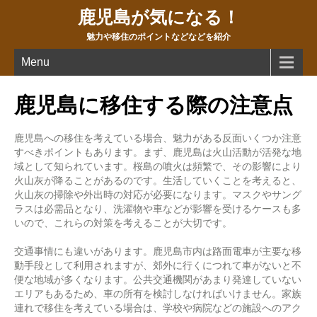
鹿児島が気になる！
魅力や移住のポイントなどなどを紹介
Menu
鹿児島に移住する際の注意点
鹿児島への移住を考えている場合、魅力がある反面いくつか注意
すべきポイントもあります。まず、鹿児島は火山活動が活発な地
域として知られています。桜島の噴火は頻繁で、その影響により
火山灰が降ることがあるのです。生活していくことを考えると、
火山灰の掃除や外出時の対応が必要になります。マスクやサング
ラスは必需品となり、洗濯物や車などが影響を受けるケースも多
いので、これらの対策を考えることが大切です。
交通事情にも違いがあります。鹿児島市内は路面電車が主要な移
動手段として利用されますが、郊外に行くにつれて車がないと不
便な地域が多くなります。公共交通機関があまり発達していない
エリアもあるため、車の所有を検討しなければいけません。家族
連れで移住を考えている場合は、学校や病院などの施設へのアク