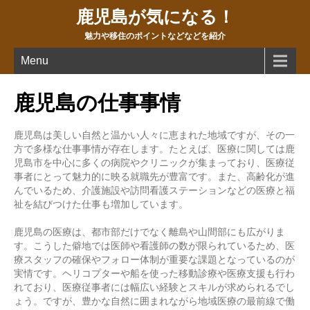
鹿児島が気になる！
魅力や移住のポイントなどなどを紹介
Menu
鹿児島の仕事事情
鹿児島は美しい自然と温かい人々に恵まれた地域ですが、その一
方で多様な仕事事情が存在します。たとえば、医療に関しては鹿
児島市を中心に多くの病院やクリニックが集まっており、医療従
事者にとって魅力的に映る就職先が豊富です。また、高齢化が進
んでいるため、介護施設や訪問看護ステーションなどの医療と福
祉を結びつけた仕事も増加しています。
鹿児島の医療は、都市部だけでなく離島や山間部にも広がりま
す。こうした僻地では医師や看護師の数が限られているため、医
療スタッフの確保やフォロー体制が重要な課題となっているのが
実情です。ヘリコプターや船を使った移動診療や医療支援も行わ
れており、医療従事者には幅広い経験とスキルが求められるでし
ょう。ですが、豊かな自然に囲まれながら地域医療の最前線で働