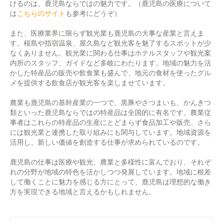
けるのは、鹿児島ならではの魅力です。（鹿児島の医療について
は
こちらのサイト
も参考にどうぞ）
また、医療業界に限らず観光業も鹿児島の大事な産業と言えま
す。桜島や指宿温泉、屋久島など観光客を魅了するスポットが少
なくありません。観光業に関わる仕事はホテルスタッフや観光案
内所のスタッフ、ガイドなど多岐にわたります。地域の魅力を活
かした特産品の販売や飲食業も盛んで、地元の食材を使ったグル
メを提供する飲食店が観光客を楽しませています。
農業も鹿児島の基幹産業の一つで、黒豚やさつまいも、かんきつ
類といった鹿児島ならではの特産品は全国的に有名です。農業従
事者はこれらの特産品の生産にとどまらず食品加工や販売、さら
には観光業と連携した取り組みにも関与しています。地域資源を
活用し、新しい価値を創造する仕事が求められているのです。
鹿児島の仕事は医療や観光、農業と多様性に富んでおり、それぞ
れの分野が地域の特色を活かしつつ発展しています。地域に根差
して働くことに魅力を感じる方にとって、鹿児島は理想的な働き
方を実現できる地域と言えるかもしれません。